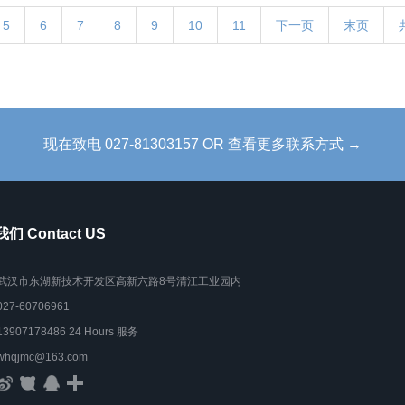
5
6
7
8
9
10
11
下一页
末页
现在致电 027-81303157 OR 查看更多联系方式 →
们 Contact US
武汉市东湖新技术开发区高新六路8号清江工业园内
027-60706961
13907178486 24 Hours 服务
whqjmc@163.com